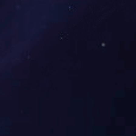
物信息公开的
通知,要求就公
司2022年度危
险废物产生,利
用,贮存,处置
及危险废物转
移联单信息情
况给予公示,公
示时限为信息
发布公示日起
至2023年12
月31日止,请
社会各界人士
及员工同志们
给予监督,具体
公示信息如下:
2023-10-17 0
8:56:20