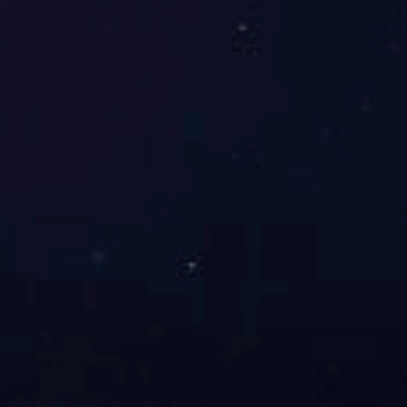
建设项目
竣工环境
保护验收
监测报告
表
由于此报告内
容较多，具体
报告可到“服
务与支持-----
下载中心”查
阅。
2018-12-28 0
8:48:00