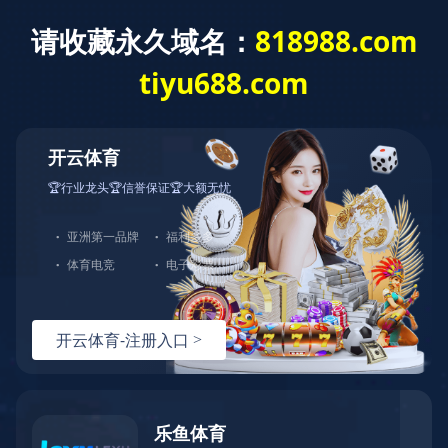
搜索
首
关
产
新
服
投
人
乐动
页
于
品
闻&
务
资
力
体
天
中
展
与
者
资
育-
瑞
心
会
支
关
源
乐动
持
系
体育
平
台-