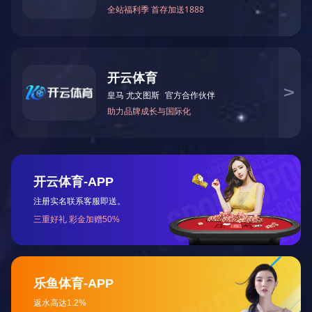
局放监测传感器
测量仪器
智能断路器用电流互感器
智能在线监测装置
电量隔离传感器
首页
投资者关系
最新公告
关于2025
年度以我