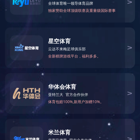
乐动
体育
APP
产品中心
首页
R系列开合式柔性罗氏线圈
开合式三相柔性罗氏线圈
开合式穿刺取电柔性罗氏线圈
产品中心
下载
乐动体育-乐动体育平台-乐动体育APP下载
柔性罗氏线圈
微型电流互感器
开合式电流互感器
剩余（零序）电流互感器
低压电流互感器
柔性罗氏线圈