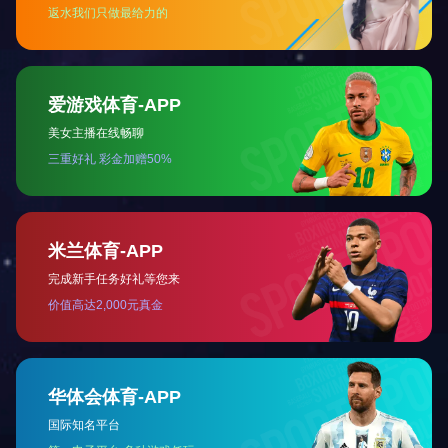
乐动体育-乐动体育平台-乐动体育
APP下载
服务热线：400-086-
3003
电话：0728-5353116
5353117
传真：0728-5353121
邮箱：
hbtr@podrumi-
kresic.com
天瑞电子微信公众号
地址：湖北省天门市经
济开发区创业大道8号