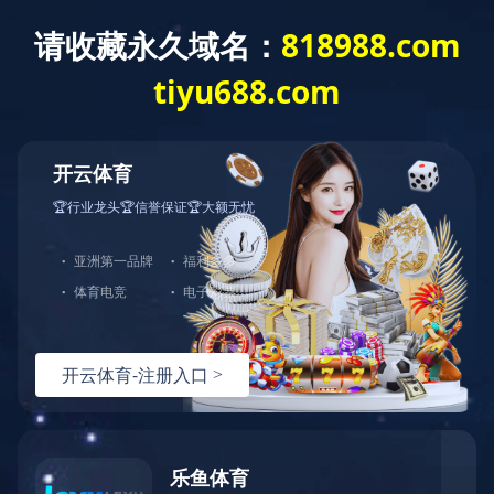
搜索
首
关
产
新
服
投
人
乐动
页
于
品
闻&
务
资
力
体
天
中
展
与
者
资
育-
瑞
心
会
支
关
源
乐动
持
系
体育
平
台-