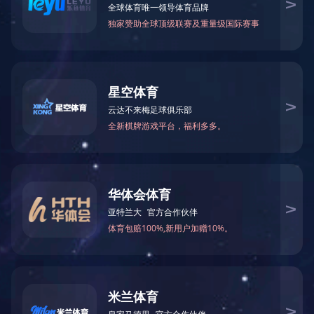
乐动
体育
APP
关于天瑞
首页
关于天瑞
下载
公司简介
公司年报
公司治理
可持续发展
公司年报
视频宣传片
资质荣誉