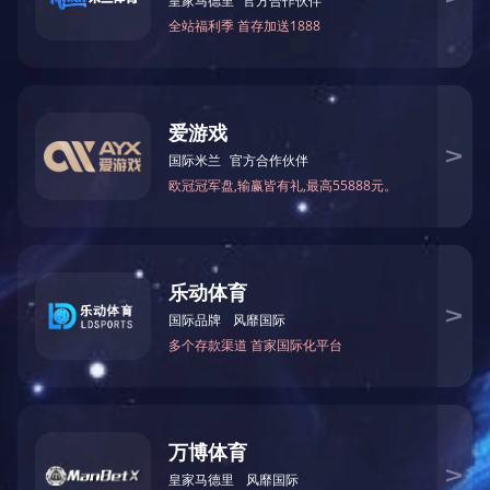
热销产品
乐动体育-乐动体育平台-乐动体育APP下载
微型电流互感器
开合式电流互感器
剩余（零序）电流互感器
低压电流互感器
柔性罗氏线圈
霍尔传感器