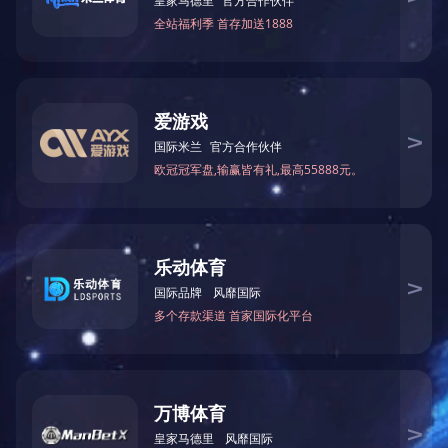
2018-12-28
微型电流互感器
08:36:00
开合式电流互感器
剩余（零序）电流互感器
低压电流互感器
柔性罗氏线圈
霍尔传感器
交直流变送器
电流取电装置
高压设备绝缘监测传感器