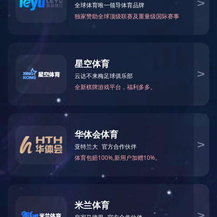
乐动
体育
APP
投资者关系
首页
投资者关系
下载
股票行情
乐动体育-
乐动体育
最新公告
平台-乐动
互动问答
体育APP
下载 电力
最新公告
电子元器
件生产经
营项目竣
热销产品
工环境保
护验收意
乐动体育-乐动体育平台-乐动体育APP下载
见