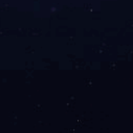
P下载
提交
|
法律声明
|
隐私政策
|
乐动体育-乐动体育平台-乐动体育APP下载