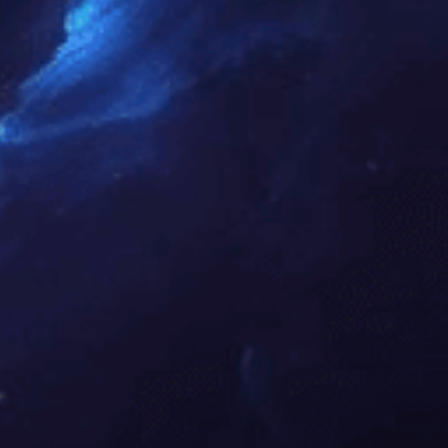
相对湿度
≤90%
线性范围
5%~120%
额定输出电流
1A
额定频率
50/60Hz
绝缘电阻
≥1000MΩ/500V DC
输出方式
柔性护套线
取电输出
红线
开合结构
“304”松不脱螺杆紧固
施工方案
固定旋钮锁紧线缆
2
2
适配线缆线径
25mm
～240mm