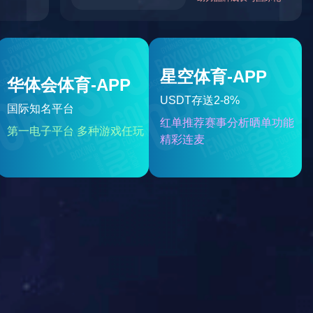
资质证书
留言咨询
号的功能。集约化一体式设计，开合结构，安装方便。推荐一次额定电
供线路实时信息。拥有良好的线性，可以实现多个传感器的功能，广泛