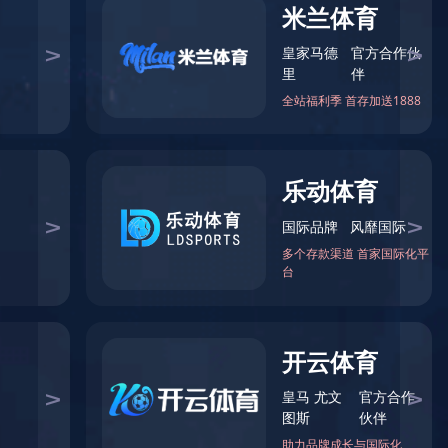
外防水双穿刺取电CT