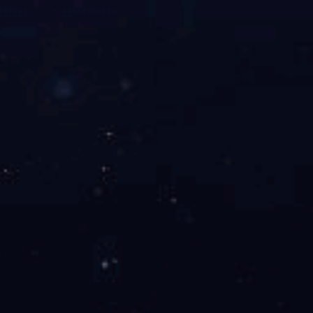
体育-乐动体育平台-乐动体育AP
天瑞电子微信公众号