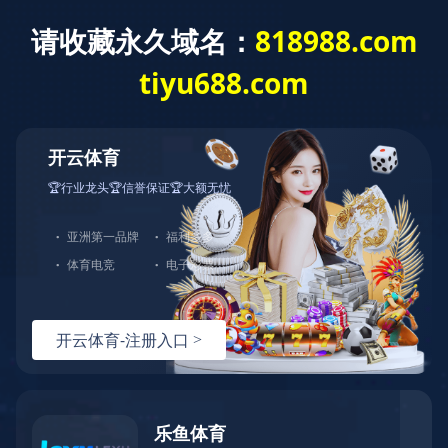
搜索
首
关
产
新
服
投
人
乐动
页
于
品
闻&
务
资
力
体
天
中
展
与
者
资
育-
瑞
心
会
支
关
源
乐动
持
系
体育
平
台-