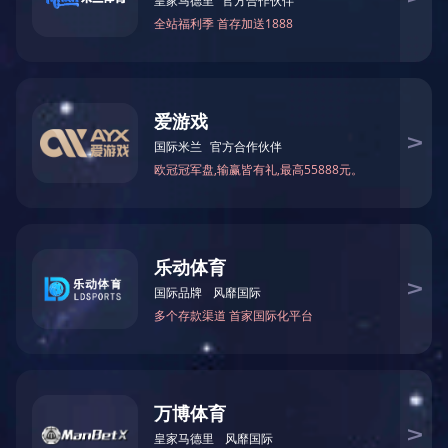
霍尔传感器
交直流变送器
电流取电装置
高压设备绝缘监测传感器
局放监测传感器
测量仪器
智能断路器用电流互感器
智能在线监测装置
电量隔离传感器